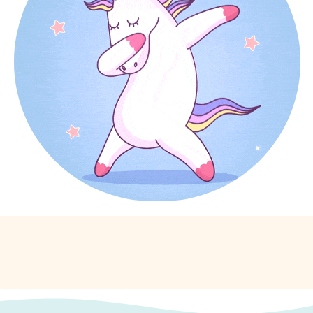
За 15 лет мы создали идеальный порядок работы,
надеемся, вы оцените комфорт, скорость и гибкость
процессов на каждом этапе подготовки к
мероприятию.
Заявка
Разработка
Подписание
концепции
договора
Подготовка
Проведение
Подведение
к мероприятию
мероприятия
итогов