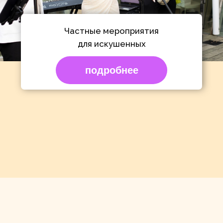
УСЛУГИ
Каждое мероприятие требует индивидуального
подхода.
Мы предложим вам различные активности для
максимально эффективного решения поставленных
задач.
Профессиональные артисты, захватывающие шоу-
программы, увлекательные квесты, интересные
мастер-классы.
Шоу программы
Аниматоры