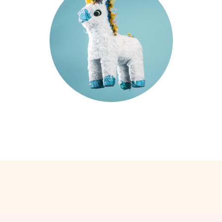
спешит к вам!
С 2007 года наша компания «100 Друзей» организовала и
провела свыше 2 430 мероприятий. Свои праздники нам
доверяют крупные торговые центры и девелоперские
компании, автосалоны и библиотеки.
Мы проводим:
- Клиентские мероприятия;
- Корпоративы;
- Концерты;
- Модные показы;
- Тимбилдинги;
- Выездные конференции.