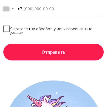
Фото/Видео
Промо-персонал
съемка
Выездные квесты
ЭТАПЫ РАБОТЫ