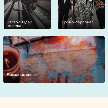
Закажите
праздник прямо
сейчас
Заполните короткую форму, и
наш менеджер перезвонит вам
в течение 1 минуты.
+7