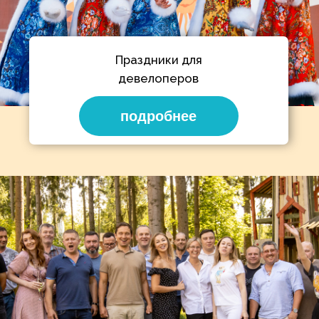
организовать
мероприятие?
Заполните короткую форму, и
наш менеджер перезвонит вам
в течение 1 минуты.
+7
Я согласен на обработку
моих персональных
данных
Отправить